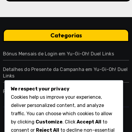
Categorias
Bónus Mensais de Login em Yu-Gi-Oh! Duel Links
Detalhes do Presente da Campanha em Yu-Gi-Oh! Duel
Links
We respect your privacy
Resgate de Gemas em Yu-Gi-Oh! Duel Links
Cookies help us improve your experience,
deliver personalized content, and analyze
traffic. You can choose which cookies to allow
womenswellnesswithin.org
by clicking
Customize
. Click
Accept All
to
consent or
Reject All
to decline non-essential