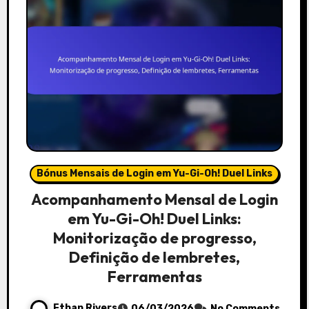
Bónus Mensais de Login em Yu-Gi-Oh! Duel Links
Acompanhamento Mensal de Login
em Yu-Gi-Oh! Duel Links:
Monitorização de progresso,
Definição de lembretes,
Ferramentas
Ethan Rivers
06/03/2026
No Comments