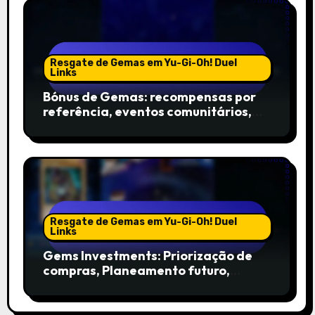
Resgate de Gemas em Yu-Gi-Oh! Duel
Links
Bónus de Gemas: recompensas por
referência, eventos comunitários,
conquistas de marcos
Resgate de Gemas em Yu-Gi-Oh! Duel
Links
Gems Investments: Priorização de
compras, Planeamento futuro,
Estratégias a longo prazo