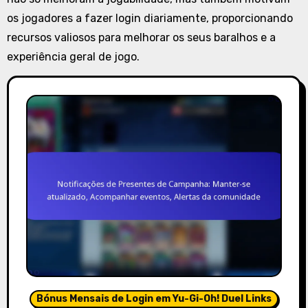
os jogadores a fazer login diariamente, proporcionando
recursos valiosos para melhorar os seus baralhos e a
experiência geral de jogo.
Bónus Mensais de Login em Yu-Gi-Oh! Duel Links