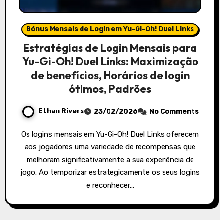
Bónus Mensais de Login em Yu-Gi-Oh! Duel Links
Estratégias de Login Mensais para
Yu-Gi-Oh! Duel Links: Maximização
de benefícios, Horários de login
ótimos, Padrões
Ethan Rivers
23/02/2026
No Comments
Os logins mensais em Yu-Gi-Oh! Duel Links oferecem
aos jogadores uma variedade de recompensas que
melhoram significativamente a sua experiência de
jogo. Ao temporizar estrategicamente os seus logins
e reconhecer…