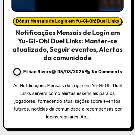
Bónus Mensais de Login em Yu-Gi-Oh! Duel Links
Notificações Mensais de Login em
Yu-Gi-Oh! Duel Links: Manter-se
atualizado, Seguir eventos, Alertas
da comunidade
Ethan Rivers
05/03/2026
No Comments
As Notificações Mensais de Login em Yu-Gi-Oh! Duel
Links servem como alertas essenciais para os
jogadores, fornecendo atualizações sobre eventos
futuros, notícias da comunidade e recompensas por
logins regulares. Ao…