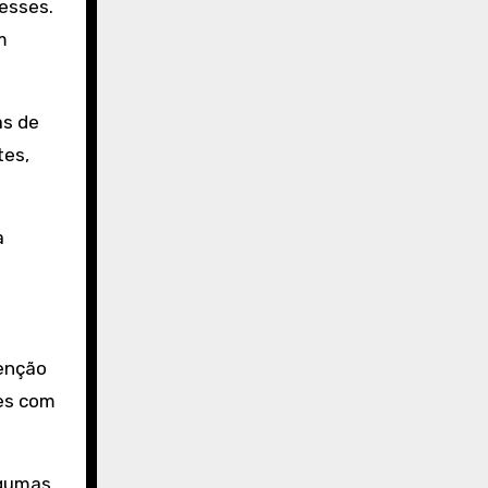
esses.
m
as de
tes,
à
enção
ões com
lgumas