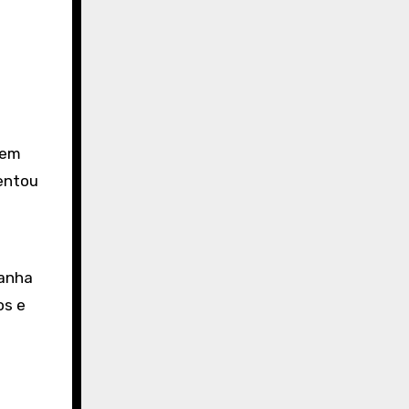
 em
entou
panha
os e