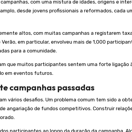
s campanhas, com uma mistura de idades, origens e inter
mplo, desde jovens profissionais a reformados, cada u
temente altos, com muitas campanhas a registarem tax
 Verão, em particular, envolveu mais de 1,000 participan
tadas para a comunidade.
cam que muitos participantes sentem uma forte ligação 
do em eventos futuros.
nte campanhas passadas
am vários desafios. Um problema comum tem sido a obt
de angariação de fundos competitivos. Construir relaç
orado.
 dos participantes ao longo da duração da campanha. A