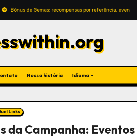
de Gemas: recompensas por referência, eventos comunitár
sswithin.org
contato
Nossa história
Idioma
uel Links
tes da Campanha: Eventos