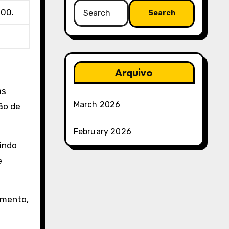
Search
000.
for:
Arquivo
as
March 2026
ão de
February 2026
aindo
e
imento,