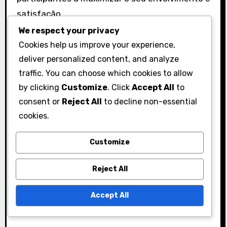
satisfação.
We respect your privacy
Avaliações de satisfação
Cookies help us improve your experience,
dos utilizadores e feedback
deliver personalized content, and analyze
traffic. You can choose which cookies to allow
As avaliações de satisfação dos utilizadores
by clicking
Customize
. Click
Accept All
to
frequentemente refletem a eficácia do sistema
consent or
Reject All
to decline non-essential
de desbloqueio de presentes de campanha. O
cookies.
feedback pode indicar quão bem os
participantes sentem que os seus esforços são
Customize
recompensados e se a campanha atende às
suas expectativas. Inquéritos e análises
Reject All
geralmente destacam aspectos como
Accept All
facilidade de participação, clareza dos
requisitos e valor percebido das recompensas.